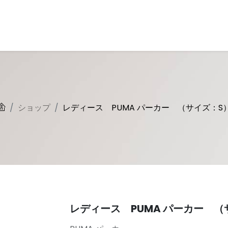
とは
回収キットについて
古着について
商品一覧
よくある質問
ショップ
レディース PUMA パーカー （サイズ：S
レディース PUMA パーカー （